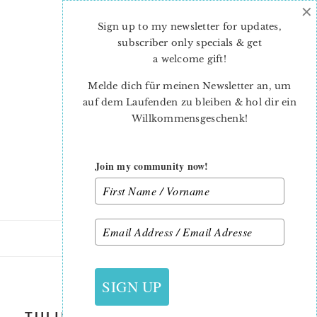
×
Skip
Skip
to
to
Sign up to my newsletter for updates,
main
primary
subscriber only specials & get
content
sidebar
a welcome gift
!
Melde dich für meinen Newsletter an, um
auf dem Laufenden zu bleiben & hol dir ein
Willkommensgeschenk!
Join my community now!
16. MÄRZ 2020
SIGN UP
TULIP-QUILT-PATTERN-SABRINA-2