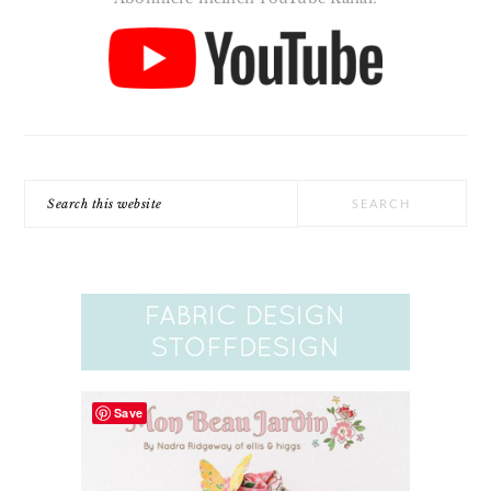
Search
this
website
Save