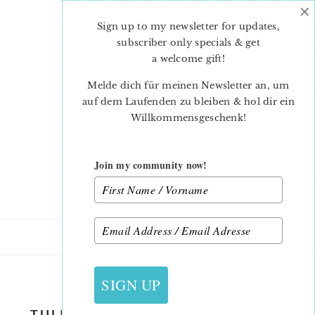
×
Skip
Skip
to
to
Sign up to my newsletter for updates,
main
primary
subscriber only specials & get
content
sidebar
a welcome gift
!
Melde dich für meinen Newsletter an, um
auf dem Laufenden zu bleiben & hol dir ein
Willkommensgeschenk!
Join my community now!
16. MÄRZ 2020
SIGN UP
TULIP-QUILT-PATTERN-ANORINA