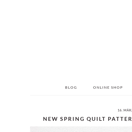
Skip
Skip
to
to
main
primary
content
sidebar
BLOG
ONLINE SHOP
16. MÄR
NEW SPRING QUILT PATTER