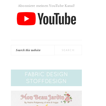
Abonniere meinen YouTube Kanal!
Search
this
website