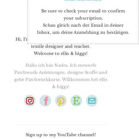
Be sure to check your email to confirm
your subscription.
Schau gleich nach der Email in deiner
Inbox, um deine Anmeldung zu bestätigen.
Hi, I’m Nadra. I’m a quilt pattern designer,
textile designer and teacher.
Welcome to ellis & higgs!
Hallo ich bin Nadra. Ich entwerfe
Patchwork-Anleitungen, designe Stoffe und
gebe Patchworkkurse. Willkommen bei ellis
& higgs!
Sign up to my YouTube channel!