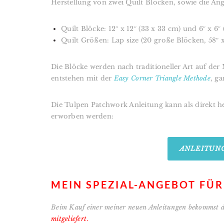
Herstellung von zwei Quilt Blöcken, sowie die An
Quilt Blöcke: 12″ x 12″ (33 x 33 cm) und 6″ x 6″ 
Quilt Größen: Lap size (20 große Blöcken, 58″ x 
Die Blöcke werden nach traditioneller Art auf de
entstehen mit der
Easy Corner Triangle Methode
, g
Die Tulpen Patchwork Anleitung kann als
direkt 
erworben werden:
ANLEITUN
MEIN SPEZIAL-ANGEBOT FÜR
B
eim Kauf einer meiner neuen Anleitungen bekommst 
mitgeliefert
.