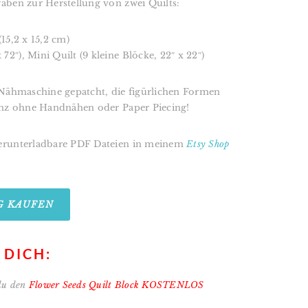
gaben zur Herstellung von zwei Quilts:
(15,2 x 15,2 cm)
72″), Mini Quilt (9 kleine Blöcke, 22″ x 22″)
r Nähmaschine gepatcht, die figürlichen Formen
anz ohne Handnähen oder Paper Piecing!
herunterladbare PDF Dateien in meinem
Etsy Shop
G KAUFEN
 DICH:
du den
Flower Seeds Quilt Block KOSTENLOS