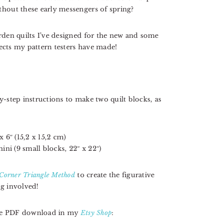
thout these early messengers of spring?
rden quilts I’ve designed for the new and some
jects my pattern testers have made!
-step instructions to make two quilt blocks, as
x 6″ (15,2 x 15,2 cm)
mini (9 small blocks, 22″ x 22″)
Corner Triangle Method
to create the figurative
g involved!
iate PDF download in my
Etsy Shop
: