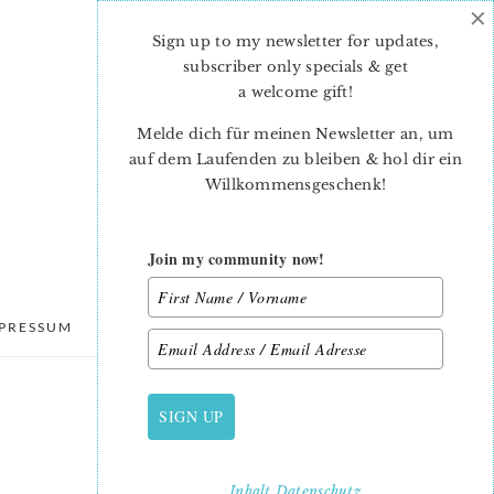
×
Sign up to my newsletter for updates,
subscriber only specials & get
a welcome gift
!
Melde dich für meinen Newsletter an, um
auf dem Laufenden zu bleiben & hol dir ein
Willkommensgeschenk!
Join my community now!
PRESSUM
DATENSCHUTZ
SIGN UP
PRIMARY
SIDEBAR
Inhalt
Datenschutz