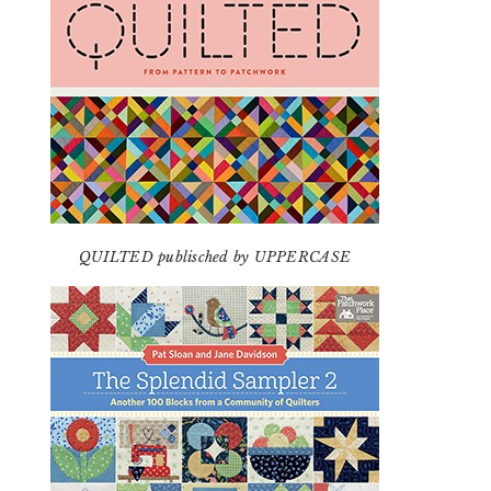
QUILTED publisched by UPPERCASE