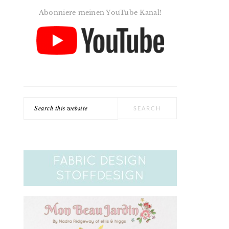
Abonniere meinen YouTube Kanal!
Search
this
website