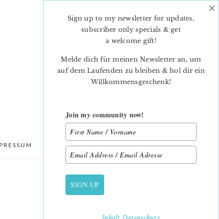
×
Sign up to my newsletter for updates,
subscriber only specials & get
a welcome gift
!
Melde dich für meinen Newsletter an, um
auf dem Laufenden zu bleiben & hol dir ein
Willkommensgeschenk!
Join my community now!
PRESSUM
DATENSCHUTZ
SIGN UP
PRIMARY
SIDEBAR
Inhalt
Datenschutz