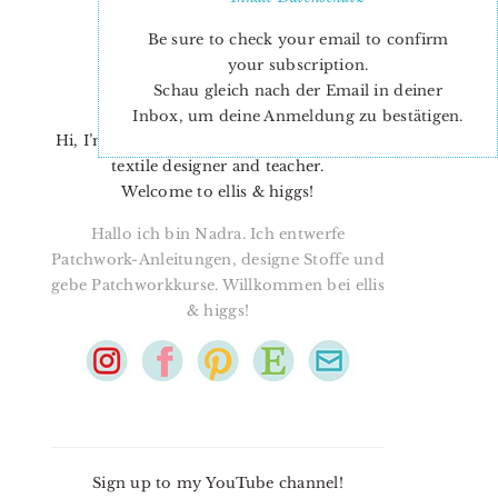
Be sure to check your email to confirm
your subscription.
Schau gleich nach der Email in deiner
Inbox, um deine Anmeldung zu bestätigen.
Hi, I’m Nadra. I’m a quilt pattern designer,
textile designer and teacher.
Welcome to ellis & higgs!
Hallo ich bin Nadra. Ich entwerfe
Patchwork-Anleitungen, designe Stoffe und
gebe Patchworkkurse. Willkommen bei ellis
& higgs!
Sign up to my YouTube channel!