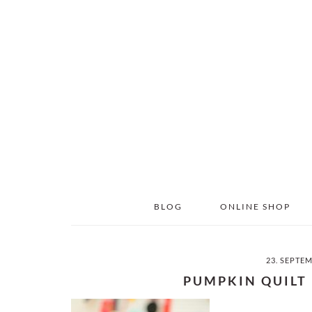
Skip
Skip
to
to
main
primary
content
sidebar
BLOG
ONLINE SHOP
23. SEPTE
PUMPKIN QUILT