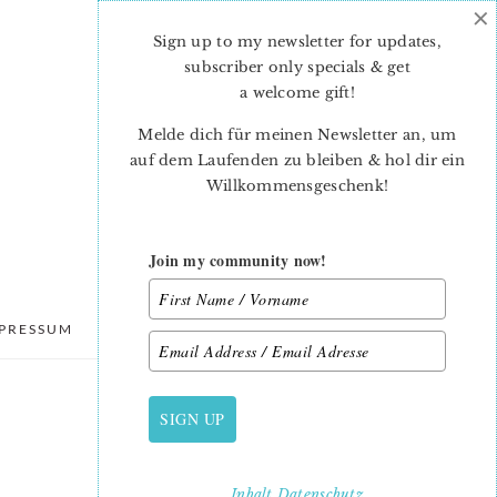
×
Sign up to my newsletter for updates,
subscriber only specials & get
a welcome gift
!
Melde dich für meinen Newsletter an, um
auf dem Laufenden zu bleiben & hol dir ein
Willkommensgeschenk!
Join my community now!
PRESSUM
DATENSCHUTZ
SIGN UP
PRIMARY
SIDEBAR
Inhalt
Datenschutz