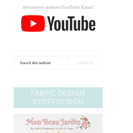
Abonniere meinen YouTube Kanal!
Search
this
website