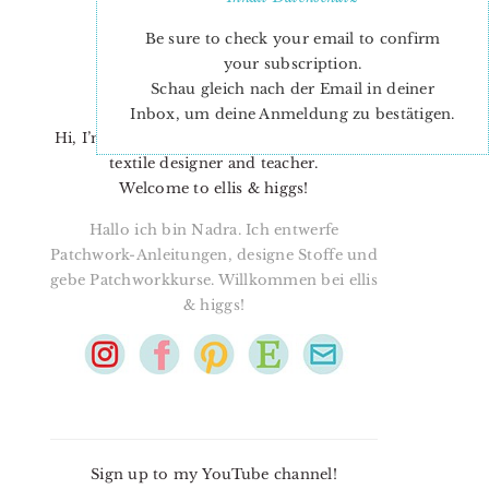
Be sure to check your email to confirm
your subscription.
Schau gleich nach der Email in deiner
Inbox, um deine Anmeldung zu bestätigen.
Hi, I’m Nadra. I’m a quilt pattern designer,
textile designer and teacher.
Welcome to ellis & higgs!
Hallo ich bin Nadra. Ich entwerfe
Patchwork-Anleitungen, designe Stoffe und
gebe Patchworkkurse. Willkommen bei ellis
& higgs!
Sign up to my YouTube channel!