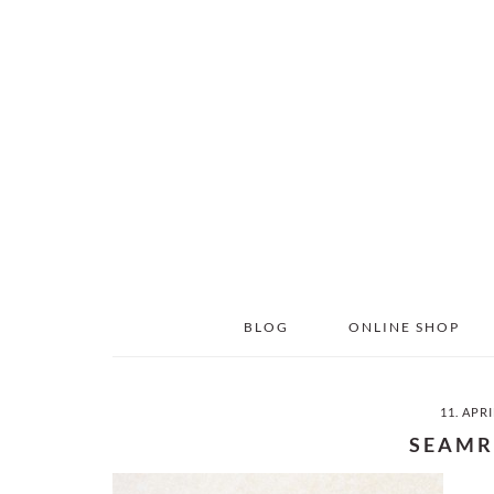
Skip
Skip
to
to
main
primary
content
sidebar
BLOG
ONLINE SHOP
11. APR
SEAMR