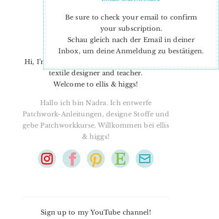
Be sure to check your email to confirm
your subscription.
Schau gleich nach der Email in deiner
Inbox, um deine Anmeldung zu bestätigen.
Hi, I’m Nadra. I’m a quilt pattern designer,
textile designer and teacher.
Welcome to ellis & higgs!
Hallo ich bin Nadra. Ich entwerfe
Patchwork-Anleitungen, designe Stoffe und
gebe Patchworkkurse. Willkommen bei ellis
& higgs!
Sign up to my YouTube channel!