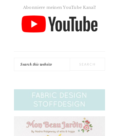
Abonniere meinen YouTube Kanal!
Search
this
website