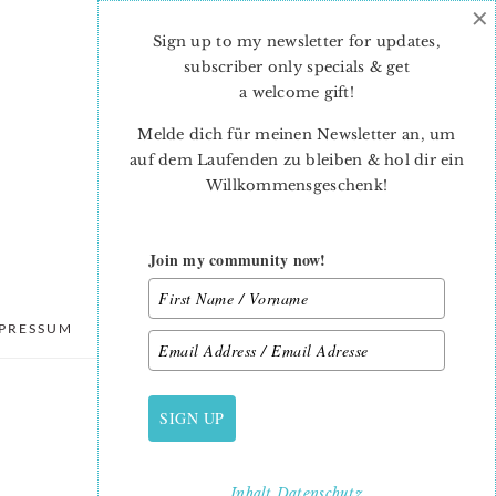
×
Sign up to my newsletter for updates,
subscriber only specials & get
a welcome gift
!
Melde dich für meinen Newsletter an, um
auf dem Laufenden zu bleiben & hol dir ein
Willkommensgeschenk!
Join my community now!
PRESSUM
DATENSCHUTZ
SIGN UP
PRIMARY
SIDEBAR
Inhalt
Datenschutz