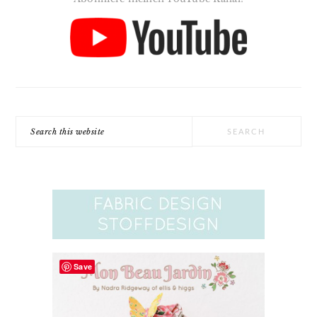
Search
this
website
Save