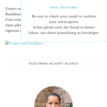
Inhalt
Datenschutz
Unsere mit viel Liebe gezogenen Tomaten- und
Basilikumplänzchen müssen dringend umgetopft werden!
Be sure to check your email to confirm
Und wenn wir Glück haben und die Sonne genug scheint,
your subscription.
dann gibts in ein paar Wochen Caprese mit Zutaten aus
Schau gleich nach der Email in deiner
eigenem Anbau! Außer dem Käse natürlich…
Inbox, um deine Anmeldung zu bestätigen.
FILED UNDER:
ALLSORT / ALLERLEI
PRIMARY
SIDEBAR