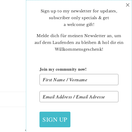
×
Skip
Skip
to
to
Sign up to my newsletter for updates,
main
primary
subscriber only specials & get
content
sidebar
a welcome gift
!
Melde dich für meinen Newsletter an, um
auf dem Laufenden zu bleiben & hol dir ein
Willkommensgeschenk!
Join my community now!
12. JULI 2012
SIGN UP
TOMATE UND BASILIKUM