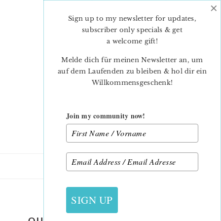
×
Skip
Skip
to
to
Sign up to my newsletter for updates,
main
primary
subscriber only specials & get
content
sidebar
a welcome gift
!
Melde dich für meinen Newsletter an, um
auf dem Laufenden zu bleiben & hol dir ein
Willkommensgeschenk!
Join my community now!
8. NOVEMBER 2016
SIGN UP
QUILTED CHRISTMAS WREATH