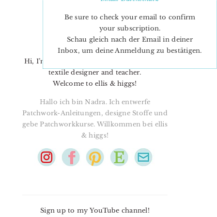
Be sure to check your email to confirm
your subscription.
Schau gleich nach der Email in deiner
Inbox, um deine Anmeldung zu bestätigen.
Hi, I’m Nadra. I’m a quilt pattern designer,
textile designer and teacher.
Welcome to ellis & higgs!
Hallo ich bin Nadra. Ich entwerfe
Patchwork-Anleitungen, designe Stoffe und
gebe Patchworkkurse. Willkommen bei ellis
& higgs!
Sign up to my YouTube channel!