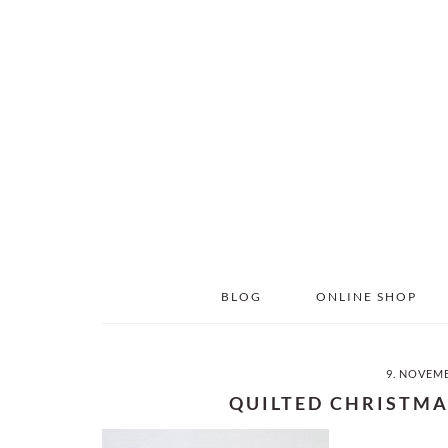
Skip
Skip
to
to
main
primary
content
sidebar
BLOG
ONLINE SHOP
9. NOVEM
QUILTED CHRISTM