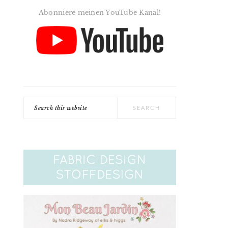
Abonniere meinen YouTube Kanal!
Search
this
website