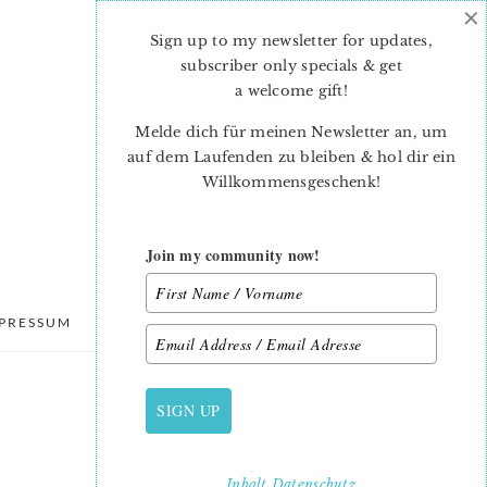
×
Sign up to my newsletter for updates,
subscriber only specials & get
a welcome gift
!
Melde dich für meinen Newsletter an, um
auf dem Laufenden zu bleiben & hol dir ein
Willkommensgeschenk!
Join my community now!
PRESSUM
DATENSCHUTZ
SIGN UP
PRIMARY
SIDEBAR
Inhalt
Datenschutz