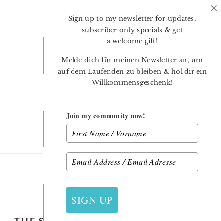
×
Skip
Skip
to
to
Sign up to my newsletter for updates,
main
primary
subscriber only specials & get
content
sidebar
a welcome gift
!
Melde dich für meinen Newsletter an, um
auf dem Laufenden zu bleiben & hol dir ein
Willkommensgeschenk!
Join my community now!
31. AUGUST 2018
SIGN UP
THE SPLENDID SAMPLER 2 TULIP IN