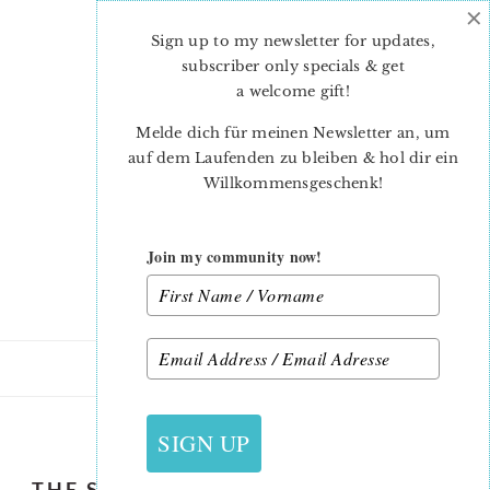
×
Skip
Skip
to
to
Sign up to my newsletter for updates,
main
primary
subscriber only specials & get
content
sidebar
a welcome gift
!
Melde dich für meinen Newsletter an, um
auf dem Laufenden zu bleiben & hol dir ein
Willkommensgeschenk!
Join my community now!
29. AUGUST 2018
SIGN UP
THE SPLENDID SAMPLER 2 TULIP IN