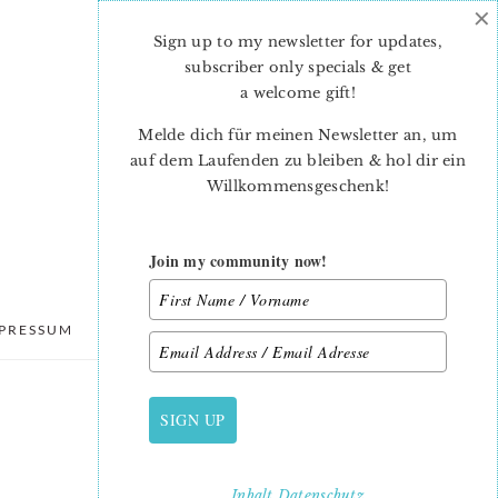
×
Sign up to my newsletter for updates,
subscriber only specials & get
a welcome gift
!
Melde dich für meinen Newsletter an, um
auf dem Laufenden zu bleiben & hol dir ein
Willkommensgeschenk!
Join my community now!
PRESSUM
DATENSCHUTZ
SIGN UP
PRIMARY
SIDEBAR
Inhalt
Datenschutz