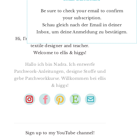
Be sure to check your email to confirm
your subscription.
Schau gleich nach der Email in deiner
Inbox, um deine Anmeldung zu bestätigen.
Hi, I’m Nadra. I’m a quilt pattern designer,
textile designer and teacher.
Welcome to ellis & higgs!
Hallo ich bin Nadra. Ich entwerfe
Patchwork-Anleitungen, designe Stoffe und
gebe Patchworkkurse. Willkommen bei ellis
& higgs!
Sign up to my YouTube channel!