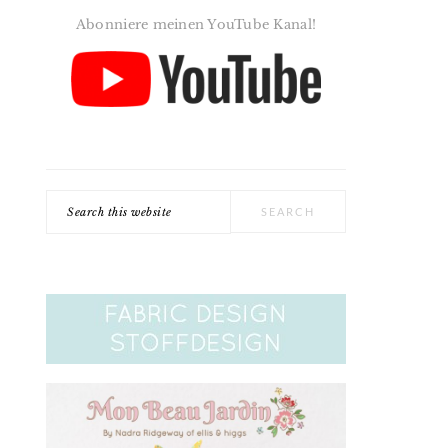
Abonniere meinen YouTube Kanal!
Search
this
website