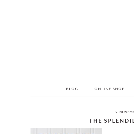
Skip
Skip
to
to
main
primary
content
sidebar
BLOG
ONLINE SHOP
9. NOVEM
THE SPLENDI