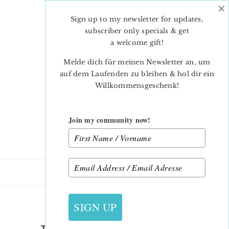
×
Skip
Skip
to
to
Sign up to my newsletter for updates,
main
primary
subscriber only specials & get
content
sidebar
a welcome gift
!
Melde dich für meinen Newsletter an, um
auf dem Laufenden zu bleiben & hol dir ein
Willkommensgeschenk!
Join my community now!
9. NOVEMBER 2018
SIGN UP
THE SPLENDID SAMPLER 2