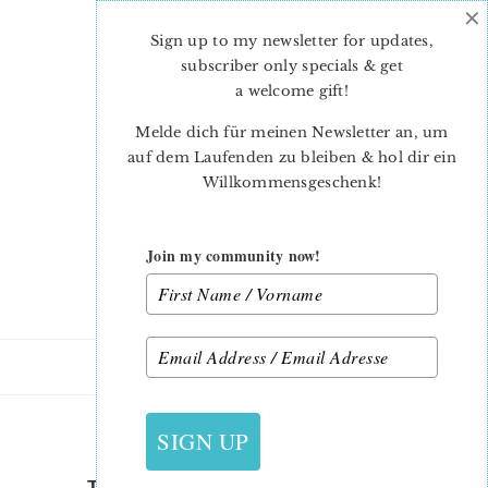
×
Skip
Skip
to
to
Sign up to my newsletter for updates,
main
primary
subscriber only specials & get
content
sidebar
a welcome gift
!
Melde dich für meinen Newsletter an, um
auf dem Laufenden zu bleiben & hol dir ein
Willkommensgeschenk!
Join my community now!
9. NOVEMBER 2018
SIGN UP
THE SPLENDID SAMPLER 2