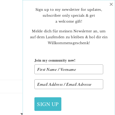
×
Skip
Skip
to
to
Sign up to my newsletter for updates,
main
primary
subscriber only specials & get
content
sidebar
a welcome gift
!
Melde dich für meinen Newsletter an, um
auf dem Laufenden zu bleiben & hol dir ein
Willkommensgeschenk!
Join my community now!
9. NOVEMBER 2018
SIGN UP
THE SPLENDID SAMPLER 2