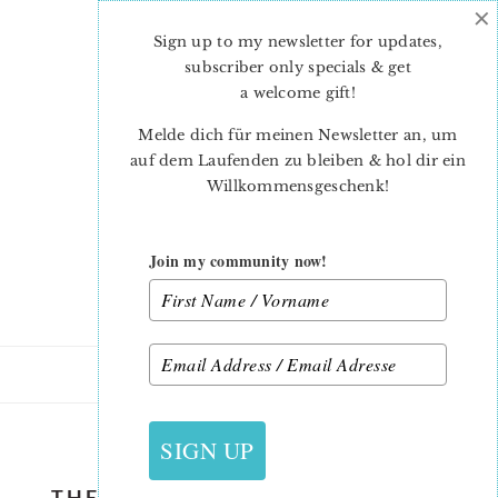
×
Skip
Skip
to
to
Sign up to my newsletter for updates,
main
primary
subscriber only specials & get
content
sidebar
a welcome gift
!
Melde dich für meinen Newsletter an, um
auf dem Laufenden zu bleiben & hol dir ein
Willkommensgeschenk!
Join my community now!
15. NOVEMBER 2018
SIGN UP
THE SPLENDID SAMPLER 2 – THE