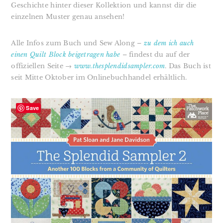
Geschichte hinter dieser Kollektion und kannst dir die
einzelnen Muster genau ansehen!
Alle Infos zum Buch und Sew Along –
zu dem ich auch
einen Quilt Block beigetragen habe
– findest du auf der
offiziellen Seite →
www.thesplendidsampler.com
. Das Buch ist
seit Mitte Oktober im Onlinebuchhandel erhältlich.
Save