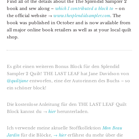
Find all of the details about the The Splendid Sampler 2
book and sew along –
which I contributed a block to
– on
the official website →
www.thesplendidsampler.com
. The
book was published in October and is now available from
all major online book retailers as well as at your local quilt
shop.
Es gibt einen weiteren Bonus Block für den Splendid
Sampler 2 Quilt! THE LAST LEAF
hat Jane Davidson von
@quiltjane
entworfen, eine der Autorinnen des Buchs – so
ein schöner block!
Die kostenlose Anleitung für den THE LAST LEAF Quilt
Block kannst du →
hier
herunterladen.
Ich verwende meine aktuelle Stoffkollektion
Mon Beau
Jardin
für die Blöcke,
→ hier
erfährst du mehr über die