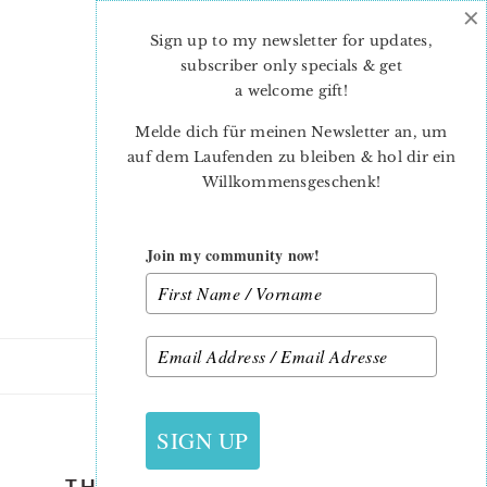
×
Skip
Skip
to
to
Sign up to my newsletter for updates,
main
primary
subscriber only specials & get
content
sidebar
a welcome gift
!
Melde dich für meinen Newsletter an, um
auf dem Laufenden zu bleiben & hol dir ein
Willkommensgeschenk!
Join my community now!
2. AUGUST 2018
SIGN UP
THE SPLENDID SAMPLER 2 MY