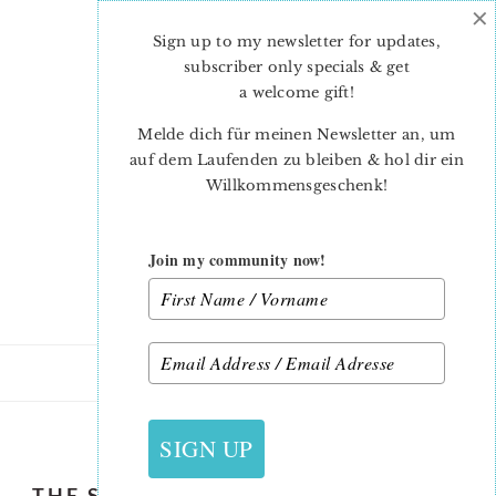
×
Skip
Skip
to
to
Sign up to my newsletter for updates,
main
primary
subscriber only specials & get
content
sidebar
a welcome gift
!
Melde dich für meinen Newsletter an, um
auf dem Laufenden zu bleiben & hol dir ein
Willkommensgeschenk!
Join my community now!
21. AUGUST 2018
SIGN UP
THE SPLENDID SAMPLER 2 AROUND