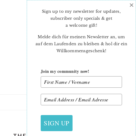
×
Skip
Skip
to
to
Sign up to my newsletter for updates,
main
primary
subscriber only specials & get
content
sidebar
a welcome gift
!
Melde dich für meinen Newsletter an, um
auf dem Laufenden zu bleiben & hol dir ein
Willkommensgeschenk!
Join my community now!
19. SEPTEMBER 2018
SIGN UP
THE SPLENDID SAMPLER 2 FRUIT