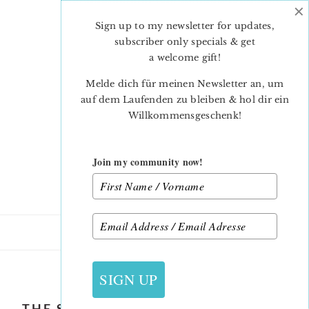
×
Skip
Skip
to
to
Sign up to my newsletter for updates,
main
primary
subscriber only specials & get
content
sidebar
a welcome gift
!
Melde dich für meinen Newsletter an, um
auf dem Laufenden zu bleiben & hol dir ein
Willkommensgeschenk!
Join my community now!
4. OKTOBER 2018
SIGN UP
THE SPLENDID SAMPLER 2 FLOWER