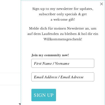
×
Skip
Skip
to
to
Sign up to my newsletter for updates,
main
primary
subscriber only specials & get
content
sidebar
a welcome gift
!
Melde dich für meinen Newsletter an, um
auf dem Laufenden zu bleiben & hol dir ein
Willkommensgeschenk!
Join my community now!
4. OKTOBER 2018
SIGN UP
THE SPLENDID SAMPLER 2