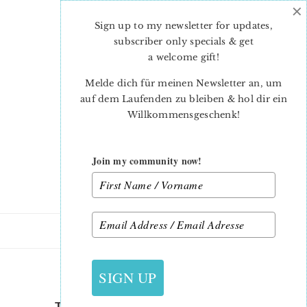
×
Skip
Skip
to
to
Sign up to my newsletter for updates,
main
primary
subscriber only specials & get
content
sidebar
a welcome gift
!
Melde dich für meinen Newsletter an, um
auf dem Laufenden zu bleiben & hol dir ein
Willkommensgeschenk!
Join my community now!
4. OKTOBER 2018
SIGN UP
THE SPLENDID SAMPLER 2