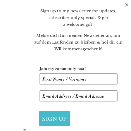
×
Skip
Skip
to
to
Sign up to my newsletter for updates,
main
primary
subscriber only specials & get
content
sidebar
a welcome gift
!
Melde dich für meinen Newsletter an, um
auf dem Laufenden zu bleiben & hol dir ein
Willkommensgeschenk!
Join my community now!
4. OKTOBER 2018
SIGN UP
THE SPLENDID SAMPLER 2