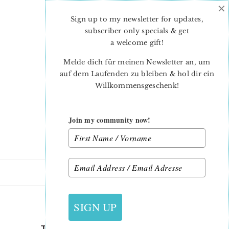
×
Skip
Skip
to
to
Sign up to my newsletter for updates,
main
primary
subscriber only specials & get
content
sidebar
a welcome gift
!
Melde dich für meinen Newsletter an, um
auf dem Laufenden zu bleiben & hol dir ein
Willkommensgeschenk!
Join my community now!
4. OKTOBER 2018
SIGN UP
THE SPLENDID SAMPLER 2