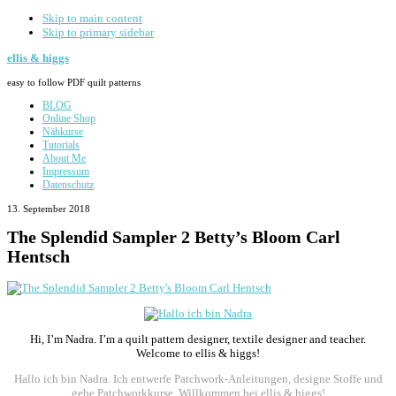
Skip to main content
Skip to primary sidebar
ellis & higgs
easy to follow PDF quilt patterns
BLOG
Online Shop
Nähkurse
Tutorials
About Me
Impressum
Datenschutz
13. September 2018
The Splendid Sampler 2 Betty’s Bloom Carl
Hentsch
Primary
Sidebar
Hi, I’m Nadra. I’m a quilt pattern designer, textile designer and teacher.
Welcome to ellis & higgs!
Hallo ich bin Nadra. Ich entwerfe Patchwork-Anleitungen, designe Stoffe und
gebe Patchworkkurse. Willkommen bei ellis & higgs!