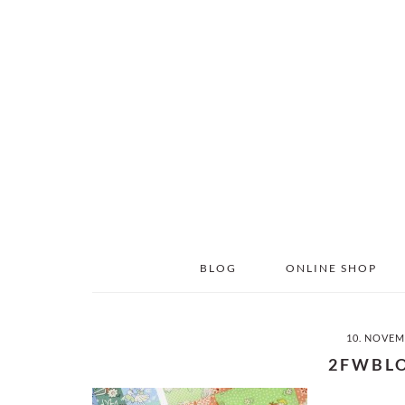
Skip
Skip
to
to
main
primary
content
sidebar
BLOG
ONLINE SHOP
10. NOVEM
2FWBL