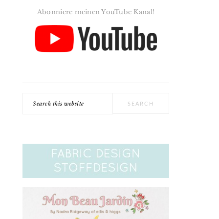
Abonniere meinen YouTube Kanal!
Search
this
website