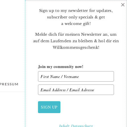
×
Sign up to my newsletter for updates,
subscriber only specials & get
a welcome gift
!
Melde dich für meinen Newsletter an, um
auf dem Laufenden zu bleiben & hol dir ein
Willkommensgeschenk!
Join my community now!
PRESSUM
DATENSCHUTZ
SIGN UP
PRIMARY
SIDEBAR
Inhalt
Datenschutz