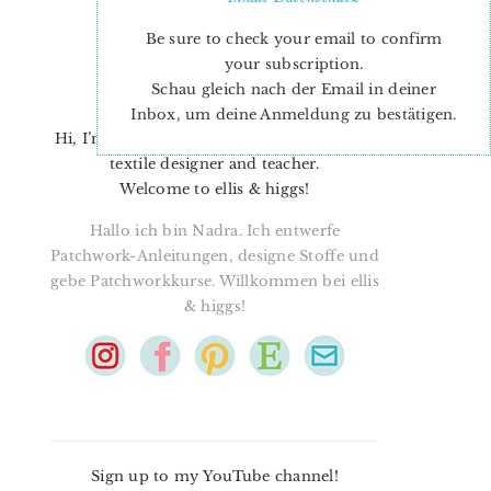
Be sure to check your email to confirm
your subscription.
Schau gleich nach der Email in deiner
Inbox, um deine Anmeldung zu bestätigen.
Hi, I’m Nadra. I’m a quilt pattern designer,
textile designer and teacher.
Welcome to ellis & higgs!
Hallo ich bin Nadra. Ich entwerfe
Patchwork-Anleitungen, designe Stoffe und
gebe Patchworkkurse. Willkommen bei ellis
& higgs!
Sign up to my YouTube channel!