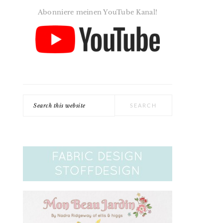
Abonniere meinen YouTube Kanal!
Search
this
website