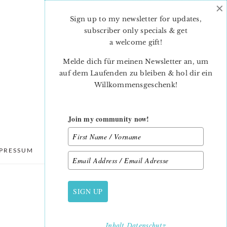
×
Sign up to my newsletter for updates,
subscriber only specials & get
a welcome gift
!
Melde dich für meinen Newsletter an, um
auf dem Laufenden zu bleiben & hol dir ein
Willkommensgeschenk!
Join my community now!
PRESSUM
DATENSCHUTZ
SIGN UP
PRIMARY
SIDEBAR
Inhalt
Datenschutz