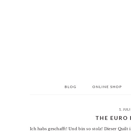
Skip
Skip
to
to
main
primary
content
sidebar
BLOG
ONLINE SHOP
1. JULI
THE EURO 
Ich habs geschafft! Und bin so stolz! Dieser Quilt 