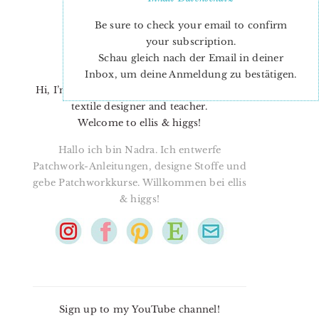
Be sure to check your email to confirm
your subscription.
Schau gleich nach der Email in deiner
Inbox, um deine Anmeldung zu bestätigen.
Hi, I’m Nadra. I’m a quilt pattern designer,
textile designer and teacher.
Welcome to ellis & higgs!
Hallo ich bin Nadra. Ich entwerfe
Patchwork-Anleitungen, designe Stoffe und
gebe Patchworkkurse. Willkommen bei ellis
& higgs!
Sign up to my YouTube channel!