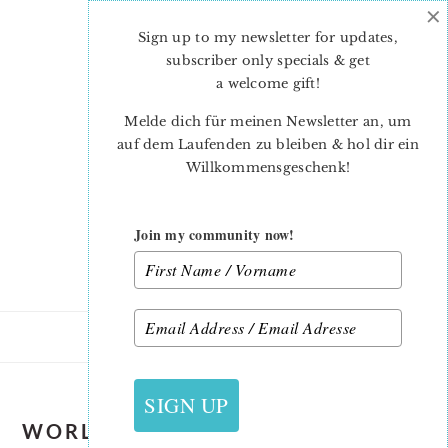
×
Skip
Skip
to
to
Sign up to my newsletter for updates,
main
primary
subscriber only specials & get
content
sidebar
a welcome gift
!
Melde dich für meinen Newsletter an, um
auf dem Laufenden zu bleiben & hol dir ein
Willkommensgeschenk!
Join my community now!
SIGN UP
WORLD MAP