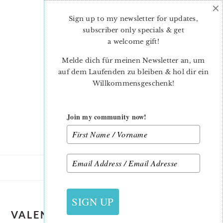
×
Skip
Skip
to
to
Sign up to my newsletter for updates,
main
primary
subscriber only specials & get
content
sidebar
a welcome gift
!
Melde dich für meinen Newsletter an, um
auf dem Laufenden zu bleiben & hol dir ein
Willkommensgeschenk!
Join my community now!
SIGN UP
VALENTINSTAG