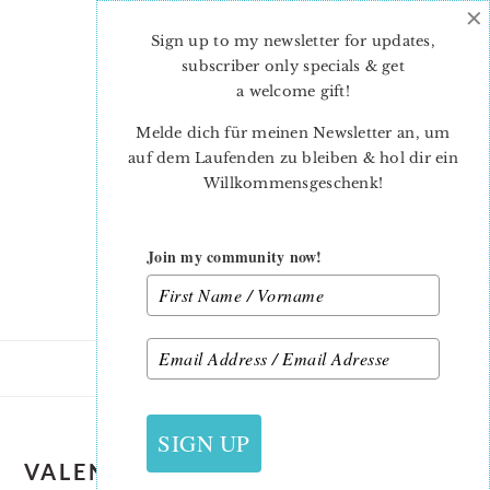
×
Skip
Skip
to
to
Sign up to my newsletter for updates,
main
primary
subscriber only specials & get
content
sidebar
a welcome gift
!
Melde dich für meinen Newsletter an, um
auf dem Laufenden zu bleiben & hol dir ein
Willkommensgeschenk!
Join my community now!
SIGN UP
VALENTINE'S