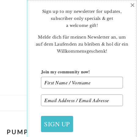
×
Skip
Skip
to
to
Sign up to my newsletter for updates,
main
primary
subscriber only specials & get
content
sidebar
a welcome gift
!
Melde dich für meinen Newsletter an, um
auf dem Laufenden zu bleiben & hol dir ein
Willkommensgeschenk!
Join my community now!
SIGN UP
PUMPKIN