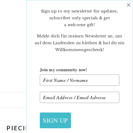
×
Skip
Skip
to
to
Sign up to my newsletter for updates,
main
primary
subscriber only specials & get
content
sidebar
a welcome gift
!
Melde dich für meinen Newsletter an, um
auf dem Laufenden zu bleiben & hol dir ein
Willkommensgeschenk!
Join my community now!
SIGN UP
PIECING