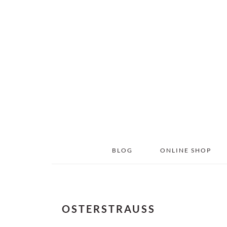
Skip
Skip
to
to
main
primary
content
sidebar
BLOG
ONLINE SHOP
OSTERSTRAUSS