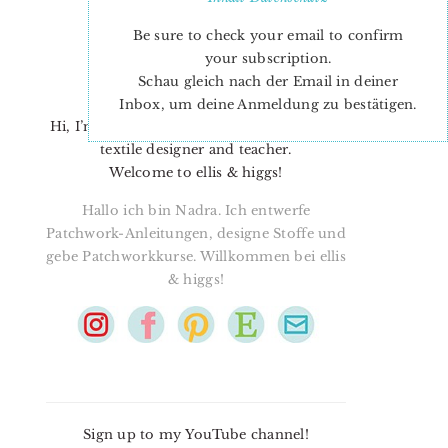
Be sure to check your email to confirm
your subscription.
Schau gleich nach der Email in deiner
Inbox, um deine Anmeldung zu bestätigen.
Hi, I’m Nadra. I’m a quilt pattern designer,
textile designer and teacher.
Welcome to ellis & higgs!
Hallo ich bin Nadra. Ich entwerfe
Patchwork-Anleitungen, designe Stoffe und
gebe Patchworkkurse. Willkommen bei ellis
& higgs!
Sign up to my YouTube channel!