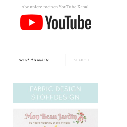
Abonniere meinen YouTube Kanal!
Search
this
website