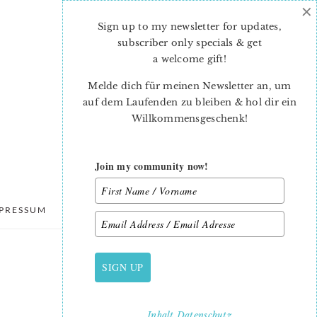
×
Sign up to my newsletter for updates,
subscriber only specials & get
a welcome gift
!
Melde dich für meinen Newsletter an, um
auf dem Laufenden zu bleiben & hol dir ein
Willkommensgeschenk!
Join my community now!
PRESSUM
DATENSCHUTZ
SIGN UP
PRIMARY
SIDEBAR
Inhalt
Datenschutz