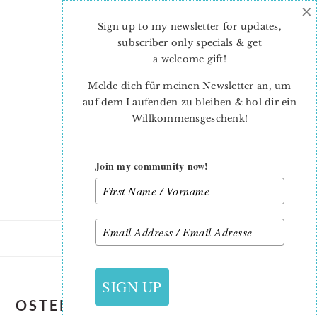
×
Skip
Skip
to
to
Sign up to my newsletter for updates,
main
primary
subscriber only specials & get
content
sidebar
a welcome gift
!
Melde dich für meinen Newsletter an, um
auf dem Laufenden zu bleiben & hol dir ein
Willkommensgeschenk!
Join my community now!
SIGN UP
OSTEREIER