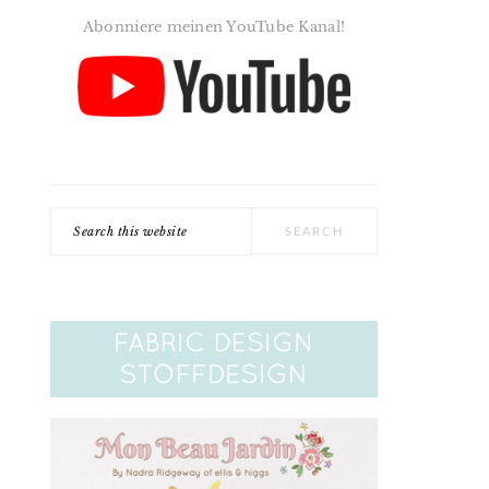
Abonniere meinen YouTube Kanal!
Search
this
website