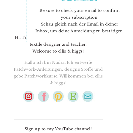
Be sure to check your email to confirm
your subscription.
Schau gleich nach der Email in deiner
Inbox, um deine Anmeldung zu bestätigen.
Hi, I’m Nadra. I’m a quilt pattern designer,
textile designer and teacher.
Welcome to ellis & higgs!
Hallo ich bin Nadra. Ich entwerfe
Patchwork-Anleitungen, designe Stoffe und
gebe Patchworkkurse. Willkommen bei ellis
& higgs!
Sign up to my YouTube channel!