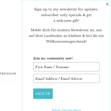
×
Sign up to my newsletter for updates,
subscriber only specials & get
a welcome gift
!
Melde dich für meinen Newsletter an, um
auf dem Laufenden zu bleiben & hol dir ein
Willkommensgeschenk!
Join my community now!
PRESSUM
DATENSCHUTZ
SIGN UP
PRIMARY
SIDEBAR
Inhalt
Datenschutz