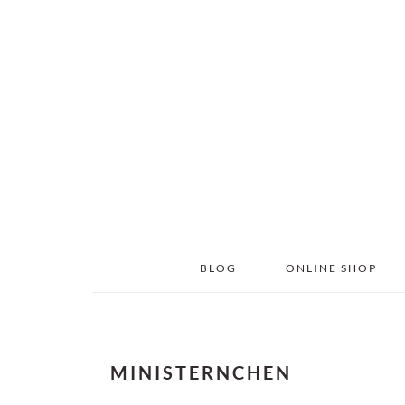
Skip
Skip
to
to
main
primary
content
sidebar
BLOG
ONLINE SHOP
MINISTERNCHEN