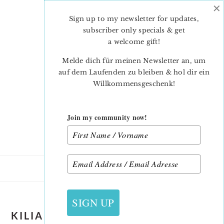
×
Skip
Skip
to
to
Sign up to my newsletter for updates,
main
primary
subscriber only specials & get
content
sidebar
a welcome gift
!
Melde dich für meinen Newsletter an, um
auf dem Laufenden zu bleiben & hol dir ein
Willkommensgeschenk!
Join my community now!
SIGN UP
KILIANSTÄDTEN