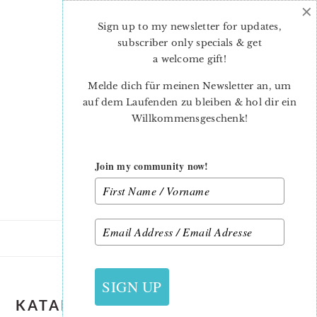
×
Skip
Skip
to
to
Sign up to my newsletter for updates,
main
primary
subscriber only specials & get
content
sidebar
a welcome gift
!
Melde dich für meinen Newsletter an, um
auf dem Laufenden zu bleiben & hol dir ein
Willkommensgeschenk!
Join my community now!
SIGN UP
KATALOG