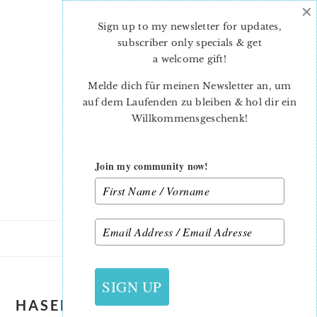
×
Skip
Skip
to
to
Sign up to my newsletter for updates,
main
primary
subscriber only specials & get
content
sidebar
a welcome gift
!
Melde dich für meinen Newsletter an, um
auf dem Laufenden zu bleiben & hol dir ein
Willkommensgeschenk!
Join my community now!
SIGN UP
HASENMASKE