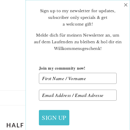
×
Skip
Skip
to
to
Sign up to my newsletter for updates,
main
primary
subscriber only specials & get
content
sidebar
a welcome gift
!
Melde dich für meinen Newsletter an, um
auf dem Laufenden zu bleiben & hol dir ein
Willkommensgeschenk!
Join my community now!
SIGN UP
HALF SQUARE TRIANGLE