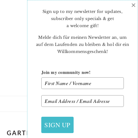
×
Skip
Skip
to
to
Sign up to my newsletter for updates,
main
primary
subscriber only specials & get
content
sidebar
a welcome gift
!
Melde dich für meinen Newsletter an, um
auf dem Laufenden zu bleiben & hol dir ein
Willkommensgeschenk!
Join my community now!
SIGN UP
GARTENSTRAUSS