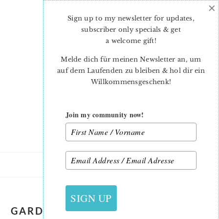
×
Skip
Skip
to
to
Sign up to my newsletter for updates,
main
primary
subscriber only specials & get
content
sidebar
a welcome gift
!
Melde dich für meinen Newsletter an, um
auf dem Laufenden zu bleiben & hol dir ein
Willkommensgeschenk!
Join my community now!
SIGN UP
GARDEN