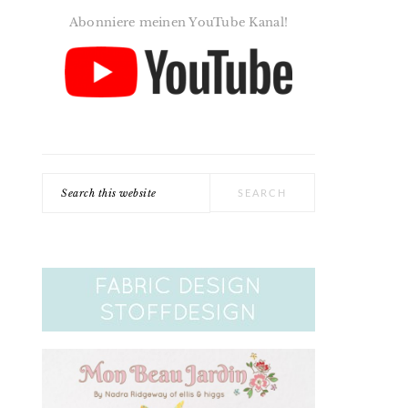
Abonniere meinen YouTube Kanal!
Search
this
website