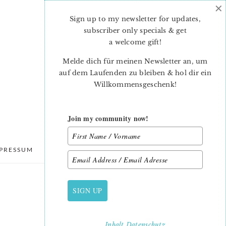
×
Sign up to my newsletter for updates,
subscriber only specials & get
a welcome gift
!
Melde dich für meinen Newsletter an, um
auf dem Laufenden zu bleiben & hol dir ein
Willkommensgeschenk!
Join my community now!
PRESSUM
DATENSCHUTZ
SIGN UP
PRIMARY
SIDEBAR
Inhalt
Datenschutz