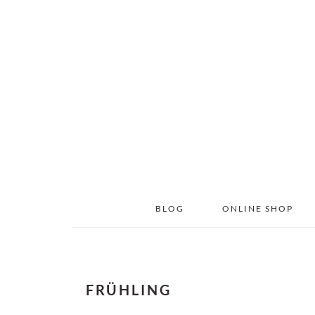
Skip
Skip
to
to
main
primary
content
sidebar
BLOG
ONLINE SHOP
FRÜHLING