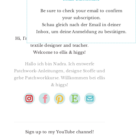
Be sure to check your email to confirm
your subscription.
Schau gleich nach der Email in deiner
Inbox, um deine Anmeldung zu bestätigen.
Hi, I’m Nadra. I’m a quilt pattern designer,
textile designer and teacher.
Welcome to ellis & higgs!
Hallo ich bin Nadra. Ich entwerfe
Patchwork-Anleitungen, designe Stoffe und
gebe Patchworkkurse. Willkommen bei ellis
& higgs!
Sign up to my YouTube channel!