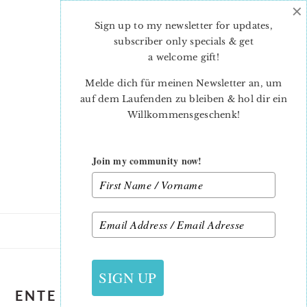
×
Skip
Skip
to
to
Sign up to my newsletter for updates,
main
primary
subscriber only specials & get
content
sidebar
a welcome gift
!
Melde dich für meinen Newsletter an, um
auf dem Laufenden zu bleiben & hol dir ein
Willkommensgeschenk!
Join my community now!
SIGN UP
ENTE