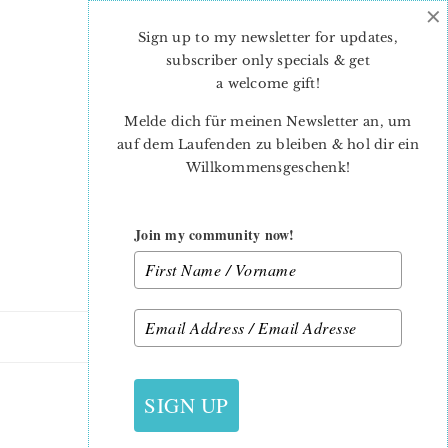
×
Skip
Skip
to
to
Sign up to my newsletter for updates,
main
primary
subscriber only specials & get
content
sidebar
a welcome gift
!
Melde dich für meinen Newsletter an, um
auf dem Laufenden zu bleiben & hol dir ein
Willkommensgeschenk!
Join my community now!
18. SEPTEMBER 2016
SIGN UP
TUTORIAL-5-8