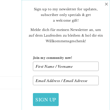
×
Skip
Skip
to
to
Sign up to my newsletter for updates,
main
primary
subscriber only specials & get
content
sidebar
a welcome gift
!
Melde dich für meinen Newsletter an, um
auf dem Laufenden zu bleiben & hol dir ein
Willkommensgeschenk!
Join my community now!
18. SEPTEMBER 2016
SIGN UP
SWEET-STARS-BANNER