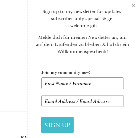
×
Skip
Skip
to
to
Sign up to my newsletter for updates,
main
primary
subscriber only specials & get
content
sidebar
a welcome gift
!
Melde dich für meinen Newsletter an, um
auf dem Laufenden zu bleiben & hol dir ein
Willkommensgeschenk!
Join my community now!
22. JULI 2016
SIGN UP
SWEET ORCHARD FABRICS 4