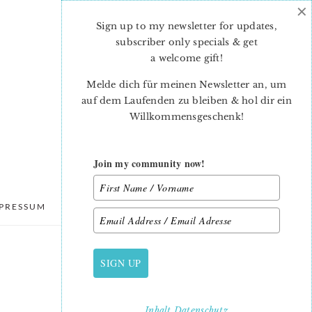
×
Sign up to my newsletter for updates,
subscriber only specials & get
a welcome gift
!
Melde dich für meinen Newsletter an, um
auf dem Laufenden zu bleiben & hol dir ein
Willkommensgeschenk!
Join my community now!
PRESSUM
DATENSCHUTZ
SIGN UP
PRIMARY
SIDEBAR
Inhalt
Datenschutz