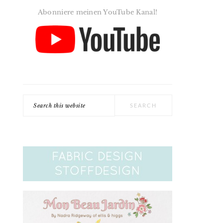
Abonniere meinen YouTube Kanal!
Search
this
website