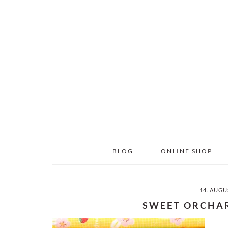
Skip
Skip
to
to
main
primary
content
sidebar
BLOG
ONLINE SHOP
14. AUGU
SWEET ORCHA