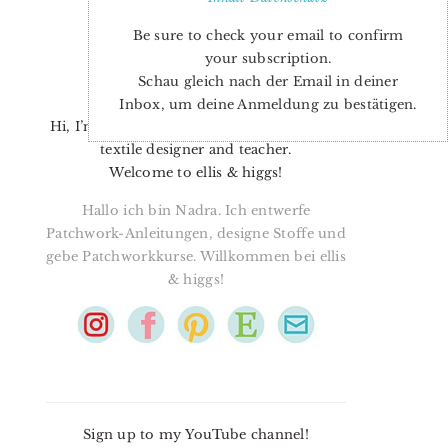
Be sure to check your email to confirm
your subscription.
Schau gleich nach der Email in deiner
Inbox, um deine Anmeldung zu bestätigen.
Hi, I’m Nadra. I’m a quilt pattern designer,
textile designer and teacher.
Welcome to ellis & higgs!
Hallo ich bin Nadra. Ich entwerfe
Patchwork-Anleitungen, designe Stoffe und
gebe Patchworkkurse. Willkommen bei ellis
& higgs!
Sign up to my YouTube channel!