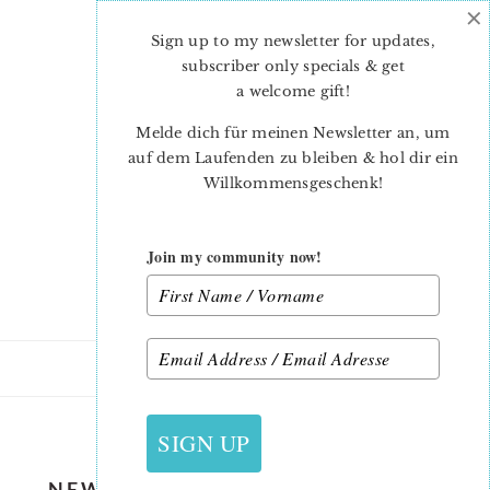
×
Skip
Skip
to
to
Sign up to my newsletter for updates,
main
primary
subscriber only specials & get
content
sidebar
a welcome gift
!
Melde dich für meinen Newsletter an, um
auf dem Laufenden zu bleiben & hol dir ein
Willkommensgeschenk!
Join my community now!
18. MAI 2019
SIGN UP
NEW-QUILT-PATTERNS-COMING-