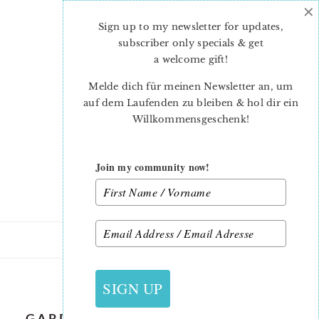
×
Skip
Skip
to
to
Sign up to my newsletter for updates,
main
primary
subscriber only specials & get
content
sidebar
a welcome gift
!
Melde dich für meinen Newsletter an, um
auf dem Laufenden zu bleiben & hol dir ein
Willkommensgeschenk!
Join my community now!
9. SEPTEMBER 2021
SIGN UP
_GARDEN-CHAIR-PILLOW-PATTERN-