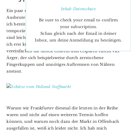
Inhalt
Datenschutz
Ein paar schöne Pünktchen und Streifen sind meine
Ausbeute vom diesjährigen Holland Stoffmarkt, auf den
Be sure to check your email to confirm
ich bereits sehnsüchtig gewartet habe. Außerdem
your subscription.
temporärer Spühkleber und Quilt Sicherheitsnadeln (die
Schau gleich nach der Email in deiner
sind leicht gebogen), zwei ganz hervoragende Helfer, wie
Inbox, um deine Anmeldung zu bestätigen.
ich erst kürzlich entdeckt habe! Sie beschleunigen und
vereinfachen die Arbeit ernorm und ersparen einem viel
Ärger, der sich beispielsweise durch zerstochene
Fingerkuppen und unnötiges Auftrennen von Nähten
anstaut.
Warum wir Frankfurter diesmal die letzten in der Reihe
waren und nicht auf einen weiteren Termin hoffen
können, und warum noch dazu der Markt in Offenbach
ausgefallen ist, weiß ich leider nicht. Ich hab mich