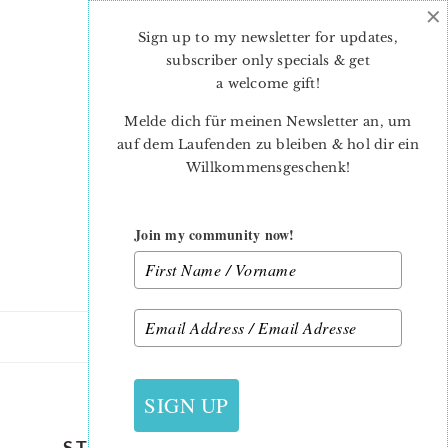
×
Skip
Skip
to
to
Sign up to my newsletter for updates,
main
primary
subscriber only specials & get
content
sidebar
a welcome gift
!
Melde dich für meinen Newsletter an, um
auf dem Laufenden zu bleiben & hol dir ein
Willkommensgeschenk!
Join my community now!
27. JUNI 2011
SIGN UP
STOFFMARKT IN FRANKFURT